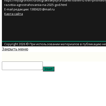
https://myagronom.ru/blog/akvakyltyra-stanet-odnim-iz-treh-prioritetn
razvitiia-agrostrahovaniia-na-2025-god.html
E-mail редакции: 1383620 @mail.ru
Карта сайта
Copyright 2026 © При использовании материалов в публикацию н
Закрыть меню
Insert