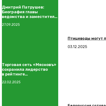
Дмитрий Патрушев:
Биография главы
ведомства и заместителя
премьера
27.09.2025
Птицеводы могут п
03.12.2025
Торговая сеть «Мясновъ»
сохранила лидерство
в рейтинге
специализированных
22.02.2025
мясных сетей от INFOLine
Белоруссия готова