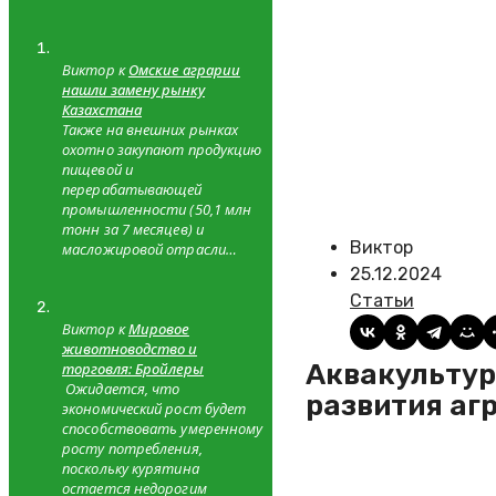
системы для снижения
теплового стресса и
сходимость с
теоретическими
Виктор к
Омские аграрии
значениями
нашли замену рынку
Казахстана
Также на внешних рынках
охотно закупают продукцию
пищевой и
перерабатывающей
промышленности (50,1 млн
тонн за 7 месяцев) и
Виктор
масложировой отрасли…
25.12.2024
Статьи
Виктор к
Мировое
животноводство и
Аквакультура станет одним из трех приоритетных направлений
торговля: Бройлеры
Ожидается, что
развития аг
экономический рост будет
способствовать умеренному
росту потребления,
поскольку курятина
остается недорогим