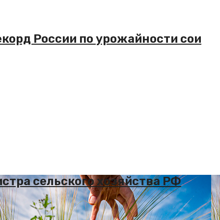
екорд России по урожайности сои
истра сельского хозяйства РФ