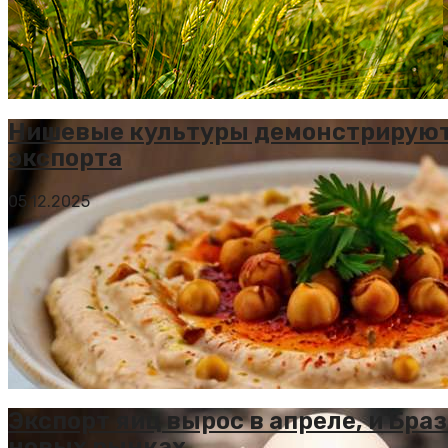
Нишевые культуры демонстрируют 
экспорта
05.12.2025
Экспорт яиц вырос в апреле, и Бра
новых рынках