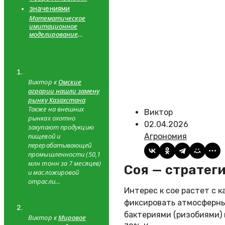
Математическое
имитационное
моделирование
автоматизированной
системы для снижения
теплового стресса и
сходимость с
теоретическими
Виктор к
Омские
значениями
аграрии нашли замену
рынку Казахстана
Также на внешних
Виктор
рынках охотно
02.04.2026
закупают продукцию
пищевой и
Агрономия
перерабатывающей
промышленности (50,1
млн тонн за 7 месяцев)
Соя — страте
и масложировой
отрасли…
Интерес к сое растет с 
фиксировать атмосферны
бактериями (ризобиями) 
Виктор к
Мировое