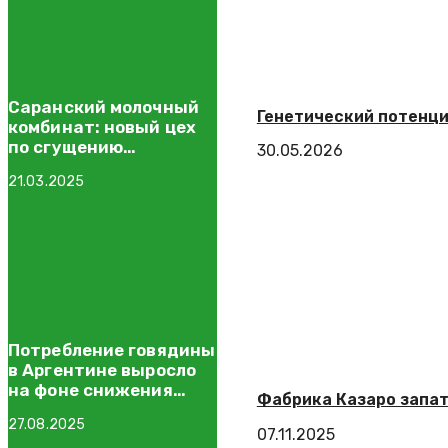
Саранский молочный
Генетический потенци
комбинат: новый цех
по сгущению
30.05.2026
сыворотки и начало
21.03.2025
экспорта в Грузию
Потребление говядины
в Аргентине выросло
на фоне снижения
Фабрика Казаро запа
экспорта
27.08.2025
07.11.2025