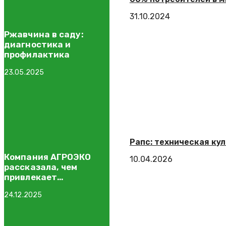
31.10.2024
Ржавчина в саду:
диагностика и
профилактика
23.05.2025
Рапс: техническая ку
Компания АГРОЭКО
10.04.2026
рассказала, чем
привлекает
сотрудников в
24.12.2025
условиях дефицита
кадров