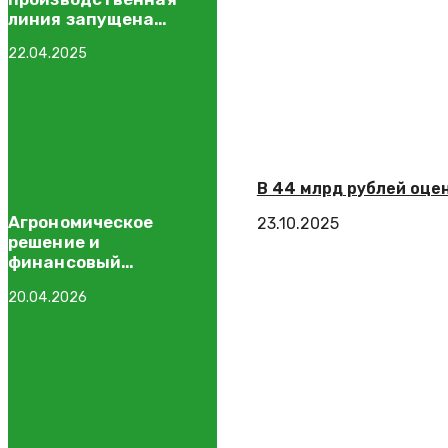
линия запущена
на подмосковном
22.04.2025
заводе компании
«Виола»
В 44 млрд рублей оц
Агрономическое
23.10.2025
решение и
финансовый
результат: как связать
20.04.2026