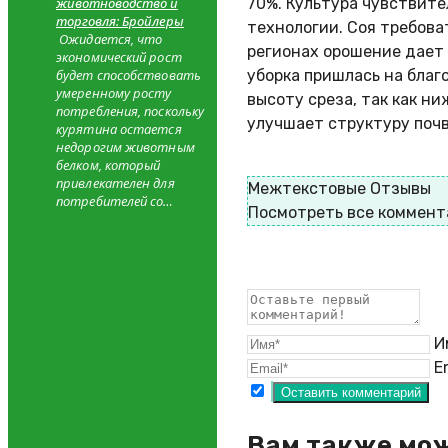
животноводство и
70%. Культура чувствите
торговля: Бройлеры
технологии. Соя требова
Ожидается, что
регионах орошение дает 
экономический рост
будет способствовать
уборка пришлась на бла
умеренному росту
высоту среза, так как ни
потребления, поскольку
улучшает структуру почв
курятина остается
недорогим животным
белком, который
привлекателен для
Межтекстовые Отзывы
потребителей со…
Посмотреть все коммент
И
E
Вам также мо