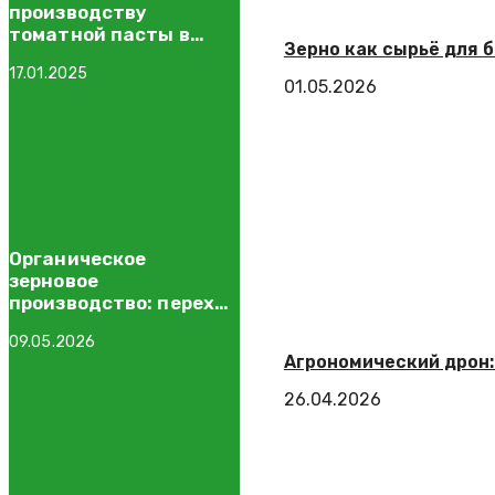
производству
томатной пасты в
Зерно как сырьё для 
Астраханской области
17.01.2025
будет запущен уже в
01.05.2026
2025 году
Органическое
зерновое
производство: переход
и первые результаты
09.05.2026
Агрономический дрон:
26.04.2026