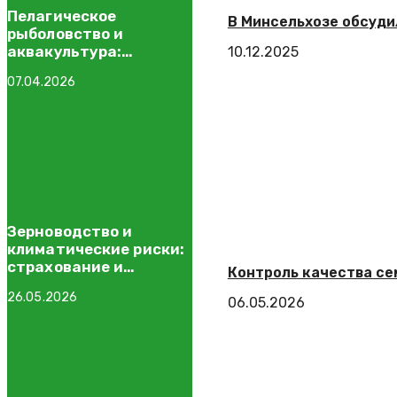
Пелагическое
В Минсельхозе обсуди
рыболовство и
аквакультура:
10.12.2025
сравнение подходов к
07.04.2026
производству рыбы
Зерноводство и
климатические риски:
страхование и
Контроль качества се
хеджирование
26.05.2026
06.05.2026