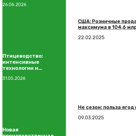
сфере АПК
26.06.2026
США: Розничные прода
максимума в 104,6 мл
22.02.2025
Птицеводство:
интенсивные
технологии и
управление
31.05.2026
себестоимостью
Не сезон: польза ягод
09.03.2025
Новая
производственная