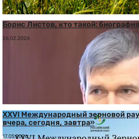
Борис Листов, кто такой: биографи
26.02.2026
XXVI Международный зерновой рау
вчера, сегодня, завтра»
17.05.2026