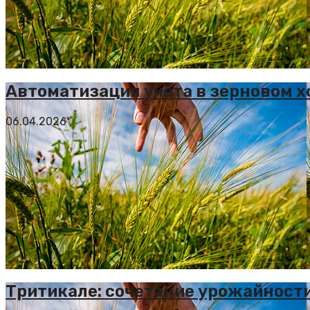
Автоматизация учёта в зерновом х
06.04.2026
Тритикале: сочетание урожайност