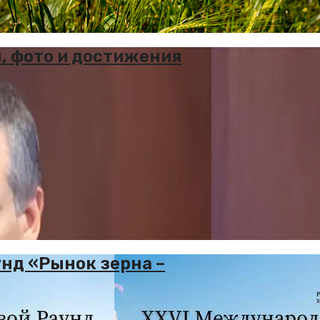
я, фото и достижения
нд «Рынок зерна –