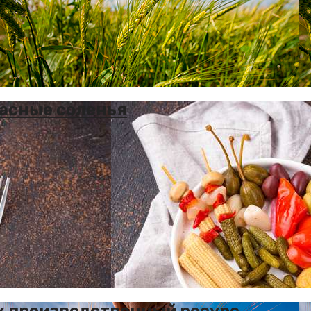
пасные соленья
ак производственный ресурс