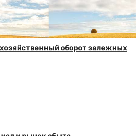
ьхозяйственный оборот залежных
иал и рынок сбыта