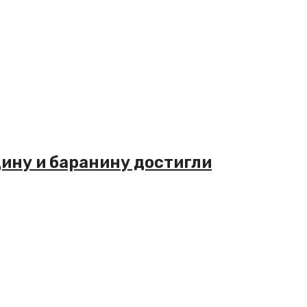
дину и баранину достигли