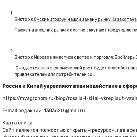
Виктор к
Омские аграрии нашли замену рынку Казахстана
Также на внешних рынках охотно закупают продукцию пи
Виктор к
Мировое животноводство и торговля: Бройлеры
Ожидается, что экономический рост будет способствова
привлекателен для потребителей со…
Россия и Китай укрепляют взаимодействие в сфер
https://myagronom.ru/blog/rossiia-i-kitai-ykrepliaut-vza
E-mail редакции: 1383620 @mail.ru
Карта сайта
Сайт является полностью открытым ресурсом, где все