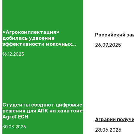
«Агрокомплектация»
Российский за
добилась удвоения
эффективности молочных
26.09.2025
ферм в Тверской области
16.12.2025
по итогам 2024 года
Студенты создают цифровые
решения для АПК на хакатоне
AgroTECH
Аграрии получи
30.03.2025
28.06.2025