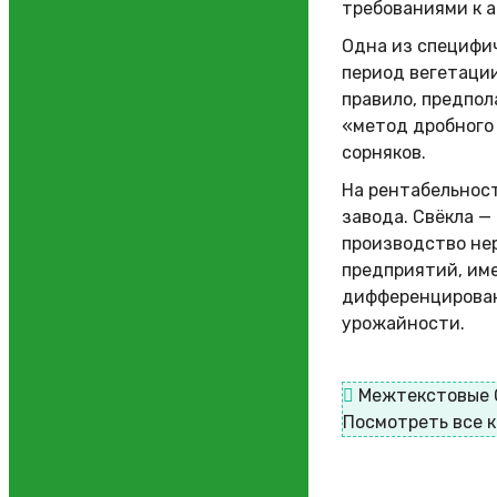
требованиями к 
Одна из специфич
период вегетации
правило, предпол
«метод дробного
сорняков.
На рентабельност
завода. Свёкла —
производство не
предприятий, им
дифференцирован
урожайности.
Межтекстовые 
Посмотреть все 