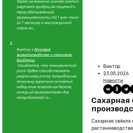
Также на внешних рынках охотно
закупают продукцию пищевой и
перерабатывающей
промышленности (50,1 млн тонн
за 7 месяцев) и масложировой
отрасли…
Виктор к
Мировое
животноводство и торговля:
Бройлеры
Ожидается, что экономический
Виктор
рост будет способствовать
23.05.2026
умеренному росту потребления,
Новости
поскольку курятина остается
недорогим животным белком,
который привлекателен для
потребителей со…
Сахарная свёкла: особенности технологии и рентабельность
производ
Сахарная свёкла 
растениеводстве.