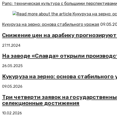
Рапс: техническая культура с большими перспективам
Кукуруза на зерно: основа стабильного урожая
09.05.2
Снижение цен на арабику прогнозируют 
27.11.2024
На заводе «Славда» открыли производс
26.05.2025
Кукуруза на зерно: основа стабильного
09.05.2026
Три четверти заявок на государственны
селекционные достижения
10.02.2026