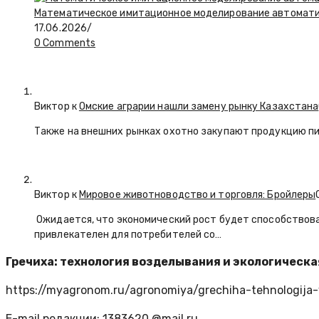
Математическое имитационное моделирование автоматиз
17.06.2026
/
0 Comments
Виктор к
Омские аграрии нашли замену рынку Казахстана
Также на внешних рынках охотно закупают продукцию пи
Виктор к
Мировое животноводство и торговля: Бройлеры
Ожидается, что экономический рост будет способствова
привлекателен для потребителей со…
Гречиха: технология возделывания и экологическа
https://myagronom.ru/agronomiya/grechiha-tehnologija-v
E-mail редакции: 1383620 @mail.ru