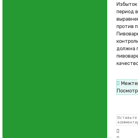
Избыток 
период 
выравне
против п
Пивовар
контроли
должна 
пивоваре
качество
Межте
Посмотр