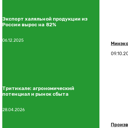
Экспорт халяльной продукции из
России вырос на 82%
06.12.2025
Минэко
09.10.2
Тритикале: агрономический
потенциал и рынок сбыта
28.04.2026
Произв