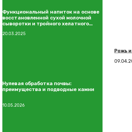
Функциональный напиток на основе
восстановленной сухой молочной
сыворотки и тройного хелатного
комплекса эссенциального
20.03.2025
микроэлемента — цинка
Рожь и
09.04.
Нулевая обработка почвы:
преимущества и подводные камни
10.05.2026