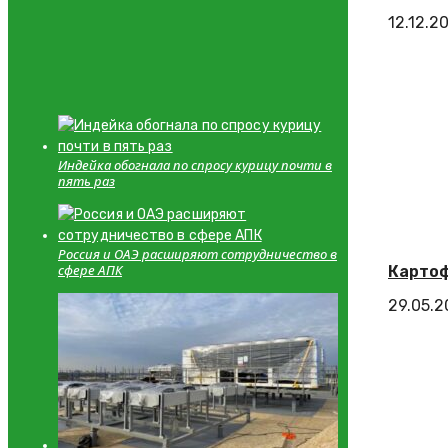
12.12.2
Индейка обогнала по спросу курицу почти в
пять раз
Россия и ОАЭ расширяют сотрудничество в
сфере АПК
Картоф
29.05.