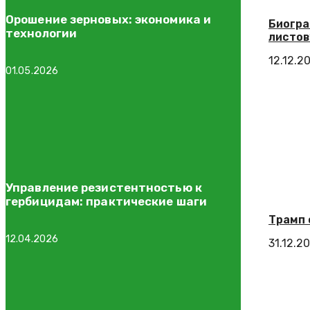
Орошение зерновых: экономика и
Биогра
технологии
листов
12.12.2
01.05.2026
Управление резистентностью к
гербицидам: практические шаги
Трамп 
12.04.2026
31.12.2