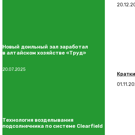
20.12.2
Новый доильный зал заработал
в алтайском хозяйстве «Труд»
20.07.2025
Кратки
01.11.2
Технология возделывания
подсолнечника по системе Clearfield