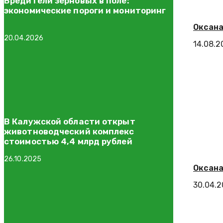
Вредители зерновых в поле:
экономические пороги и мониторинг
Оксана
20.04.2026
14.08.2
В Калужской области открыт
животноводческий комплекс
стоимостью 4,4 млрд рублей
26.10.2025
Оксана
30.04.