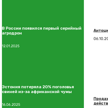
В России появился первый серийный
Антоци
агродрон
06.10.2
12.01.2025
Эстония потеряла 20% поголовья
свиней из-за африканской чумы
Продаж
действ
16.06.2025