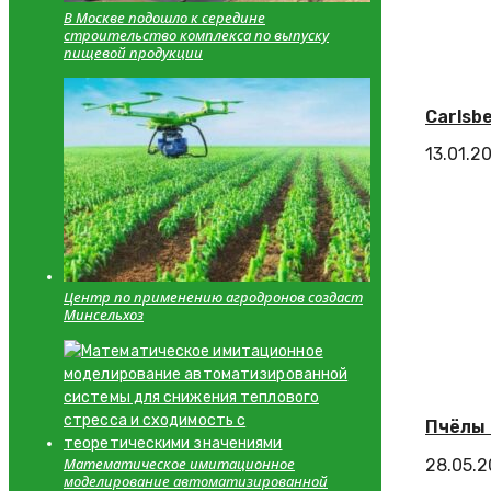
В Москве подошло к середине
строительство комплекса по выпуску
пищевой продукции
Carlsb
13.01.2
Центр по применению агродронов создаст
Минсельхоз
Пчёлы 
Математическое имитационное
28.05.
моделирование автоматизированной