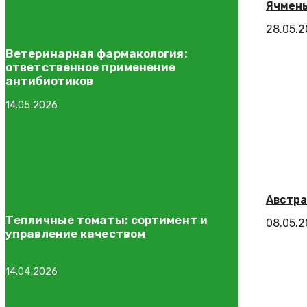
Ячмень
28.05.
Ветеринарная фармакология:
ответственное применение
антибиотиков
14.05.2026
Австра
Тепличные томаты: сортимент и
08.05.
управление качеством
14.04.2026