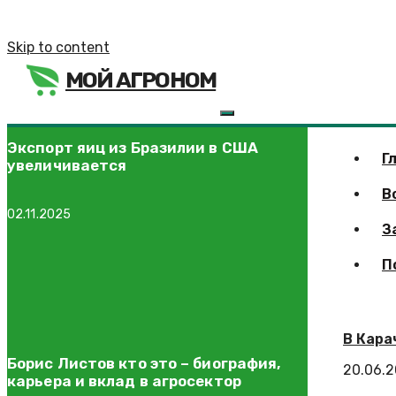
Skip to content
МОЙ АГРОНОМ
Экспорт яиц из Бразилии в США
Г
увеличивается
В
02.11.2025
З
П
В Кара
Борис Листов кто это – биография,
20.06.
карьера и вклад в агросектор