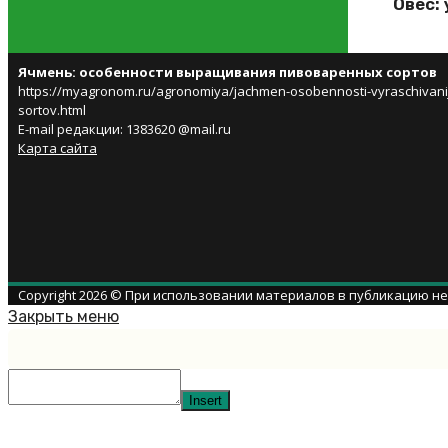
Овес:
Ячмень: особенности выращивания пивоваренных сортов
https://myagronom.ru/agronomiya/jachmen-osobennosti-vyraschivani
sortov.html
E-mail редакции: 1383620 @mail.ru
Карта сайта
Copyright 2026 © При использовании материалов в публикацию н
Закрыть меню
Insert