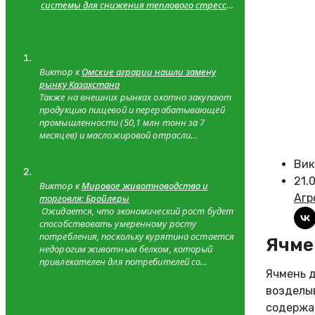
системы для снижения теплового стресса
и сходимость с теоретическими
значениями
Виктор к
Омские аграрии нашли замену
рынку Казахстана
Также на внешних рынках охотно закупают
продукцию пищевой и перерабатывающей
промышленности (50,1 млн тонн за 7
месяцев) и масложировой отрасли…
Вик
21.
Виктор к
Мировое животноводство и
Агр
торговля: Бройлеры
Ожидается, что экономический рост будет
способствовать умеренному росту
потребления, поскольку курятина остается
Ячм
недорогим животным белком, который
привлекателен для потребителей со…
Ячмень д
возделы
содержан