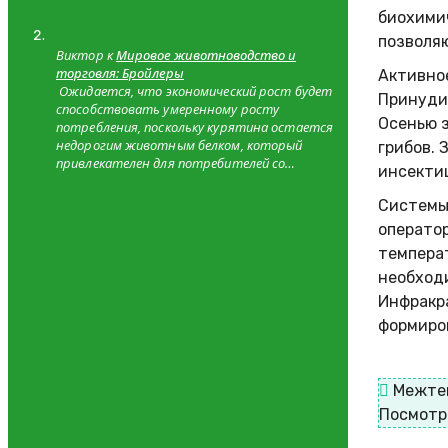
биохимич
позволяю
Виктор к
Мировое животноводство и
торговля: Бройлеры
Активно
Ожидается, что экономический рост будет
Принудит
способствовать умеренному росту
Осенью 
потребления, поскольку курятина остается
недорогим животным белком, который
грибов. 
привлекателен для потребителей со…
инсекти
Системы
оператор
температ
необход
Инфракр
формиров
Межте
Посмотр