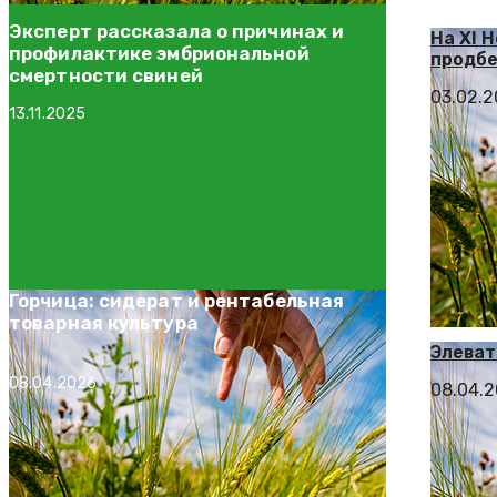
Эксперт рассказала о причинах и
На XI 
профилактике эмбриональной
продбе
смертности свиней
03.02.
13.11.2025
Горчица: сидерат и рентабельная
товарная культура
Элеват
08.04.2026
08.04.