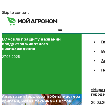
Skip to content
МОЙ АГРОНОМ
ЕС усилит защиту названий
Г
продуктов животного
происхождения
В
27.05.2025
З
П
«Мират
городе
Анастасия Горшкова и Жена мастера
оригами, новая техника «Листов
20.03.