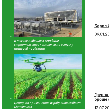
Борис 
09.01.2
В Москве подошло к середине
строительство комплекса по выпуску
пищевой продукции
Группа
ороше
Центр по применению агродронов создаст
Минсельхоз
13.07.2