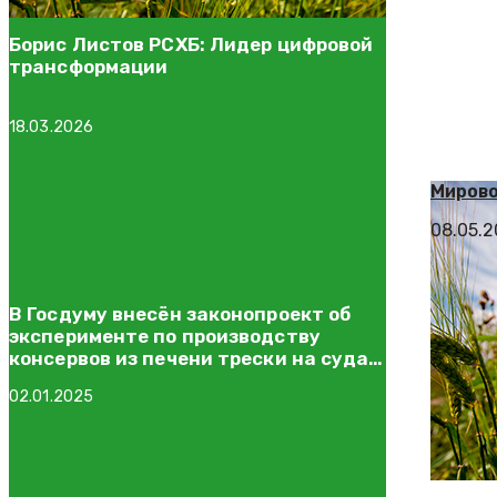
Борис Листов РСХБ: Лидер цифровой
трансформации
18.03.2026
Мирово
08.05.
В Госдуму внесён законопроект об
эксперименте по производству
консервов из печени трески на судах
прибрежного рыболовства
02.01.2025