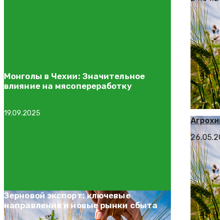
Монголы в Чехии: Значительное
влияние на мясопереработку
19.09.2025
Агрохи
26.05.
Зерновой экспорт: ключевые
направления и новые рынки сбыта