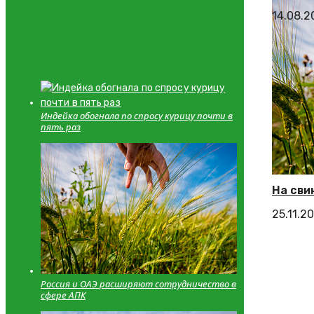
14.08.2
Индейка обогнала по спросу курицу почти в
пять раз
На сви
25.11.2
Россия и ОАЭ расширяют сотрудничество в
сфере АПК