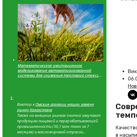
Математическое имитационное
моделирование автоматизированной
Вик
системы для снижения теплового стресса
06.
и сходимость с теоретическими
значениями
Нов
Виктор к
Омские аграрии нашли замену
Современные технологии хранения зерна: контроль
рынку Казахстана
темп
Также на внешних рынках охотно закупают
продукцию пищевой и перерабатывающей
промышленности (50,1 млн тонн за 7
Качеств
месяцев) и масложировой отрасли…
в насыпи