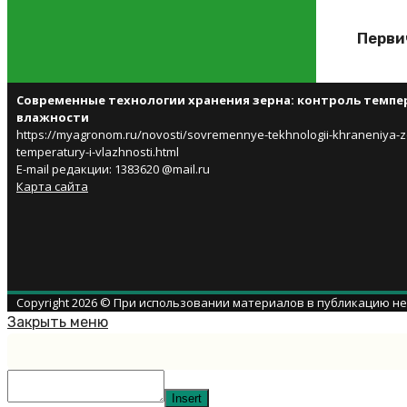
Перви
Современные технологии хранения зерна: контроль темпе
влажности
https://myagronom.ru/novosti/sovremennye-tekhnologii-khraneniya-z
temperatury-i-vlazhnosti.html
E-mail редакции: 1383620 @mail.ru
Карта сайта
Copyright 2026 © При использовании материалов в публикацию н
Закрыть меню
Insert