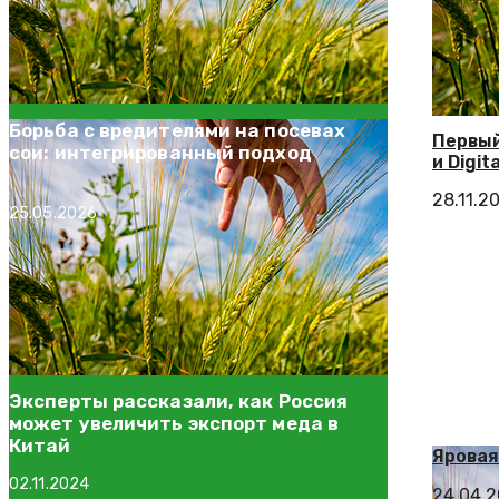
Борьба с вредителями на посевах
Первый
сои: интегрированный подход
и Digital
28.11.2
25.05.2026
Эксперты рассказали, как Россия
может увеличить экспорт меда в
Китай
Яровая
02.11.2024
24.04.