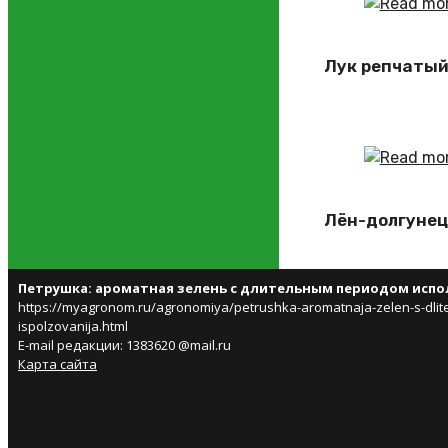
Лук репчатый
Лён-долгунец
Петрушка: ароматная зелень с длительным периодом испо
https://myagronom.ru/agronomiya/petrushka-aromatnaja-zelen-s-dlit
ispolzovanija.html
E-mail редакции: 1383620 @mail.ru
Карта сайта