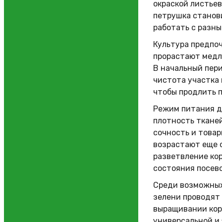
окраской листьев
петрушка станов
работать с разны
Культура предпо
прорастают медле
В начальный пери
чистота участка 
чтобы продлить п
Режим питания д
плотность тканей
сочность и товар
возрастают еще 
разветвление кор
состояния посево
Среди возможных
зелени проводят
выращивании кор
универсальной и 