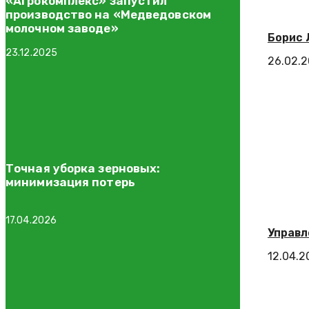
«Агрокомплекс» запустил
производство на «Медведовском
молочном заводе»
Борис 
23.12.2025
26.02.
Точная уборка зерновых:
минимизация потерь
17.04.2026
Управл
12.04.2