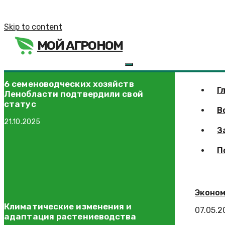
Skip to content
МОЙ АГРОНОМ
6 семеноводческих хозяйств
Г
Ленобласти подтвердили свой
статус
В
21.10.2025
З
П
Эконом
Климатические изменения и
07.05.2
адаптация растениеводства