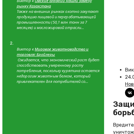
Виктор к
Омские аграрии нашли замену
рынку Казахстана
Также на внешних рынках охотно закупают
продукцию пищевой и перерабатывающей
промышленности (50,1 млн тонн за 7
месяцев) и масложировой отрасли…
Виктор к
Мировое животноводство и
торговля: Бройлеры
Ожидается, что экономический рост будет
способствовать умеренному росту
Вик
потребления, поскольку курятина остается
недорогим животным белком, который
24.
привлекателен для потребителей со…
Нов
Защита зерна от вредителей запасов: профилактика и
борь
Вредител
уничтож