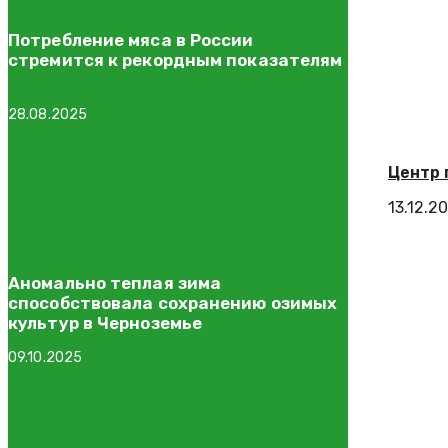
Потребление мяса в России
стремится к рекордным показателям
28.08.2025
Центр 
13.12.2
Аномально теплая зима
способствовала сохранению озимых
культур в Черноземье
09.10.2025