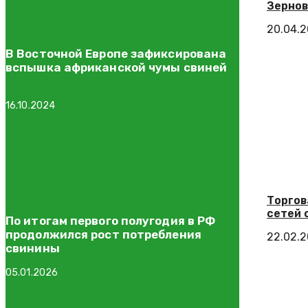
Зернов
20.04.
В Восточной Европе зафиксирована
вспышка африканской чумы свиней
16.10.2024
Торгов
сетей 
По итогам первого полугодия в РФ
продолжился рост потребления
22.02.
свинины
05.01.2026