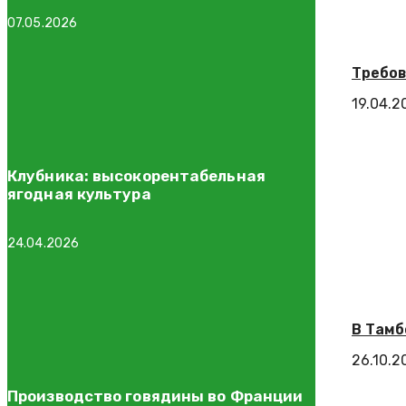
07.05.2026
Требов
19.04.2
Клубника: высокорентабельная
ягодная культура
24.04.2026
В Тамб
26.10.2
Производство говядины во Франции