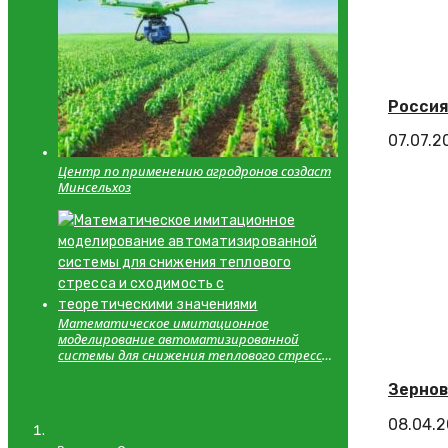
Россия
07.07.2
Центр по применению агродронов создаст
Минсельхоз
Математическое имитационное
моделирование автоматизированной
системы для снижения теплового стресса
и сходимость с теоретическими
значениями
Зернов
08.04.