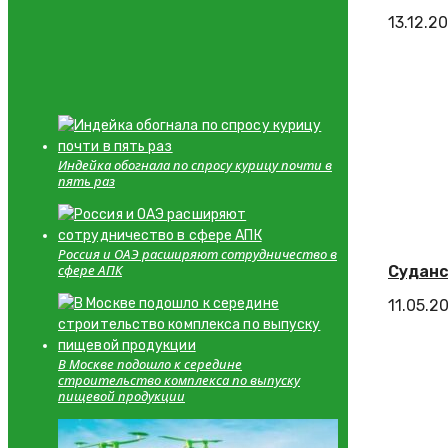
13.12.2
Индейка обогнала по спросу курицу почти в
пять раз
Россия и ОАЭ расширяют сотрудничество в
сфере АПК
Суданс
11.05.2
В Москве подошло к середине
строительство комплекса по выпуску
пищевой продукции