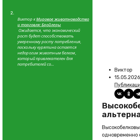
Виктор к
Мировое животноводство
и торговля: Бройлеры
Ожидается, что экономический
рост будет способствовать
умеренному росту потребления,
поскольку курятина остается
недорогим животным белком,
который привлекателен для
потребителей со…
Виктор
15.05.202
Публикац
Высокобелковые культуры: соя, люпин, чечевица как
альтерн
Высокобелковы
одновременно 