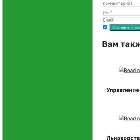
Вам так
Управление
Льноводств