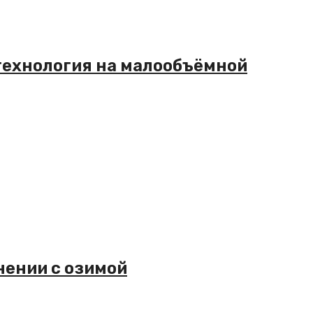
технология на малообъёмной
нении с озимой