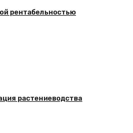
кой рентабельностью
ация растениеводства