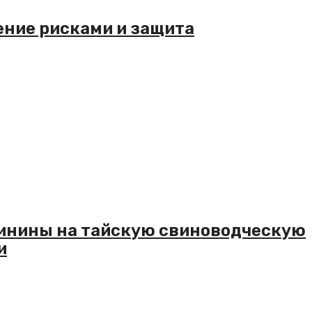
ение рисками и защита
инины на тайскую свиноводческую
и