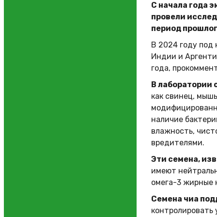
С начала года 
провели исследо
период прошлог
В 2024 году под 
Индии и Аргентин
года, прокоммент
В лаборатории 
как свинец, мышь
модифицированны
наличие бактерий
влажность, чист
вредителями.
Эти семена, изв
имеют нейтральн
омега-3 жирные 
Семена чиа по
контролировать 