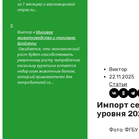
за 7 месяцев) и масложировой
отрасли…
Виктор к
Мировое
животноводство и торговля:
Бройлеры
Ожидается, что экономический
рост будет способствовать
умеренному росту потребления,
поскольку курятина остается
Виктор
недорогим животным белком,
который привлекателен для
22.11.2025
потребителей со…
Статьи
Импорт семян чиа в Россию вырос в полтора раза относительно
уровня 20
Фото: ФГБУ