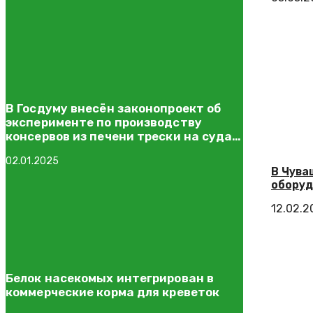
В Госдуму внесён законопроект об
эксперименте по производству
консервов из печени трески на судах
прибрежного рыболовства
02.01.2025
В Чува
оборуд
12.02.2
Белок насекомых интегрирован в
коммерческие корма для креветок