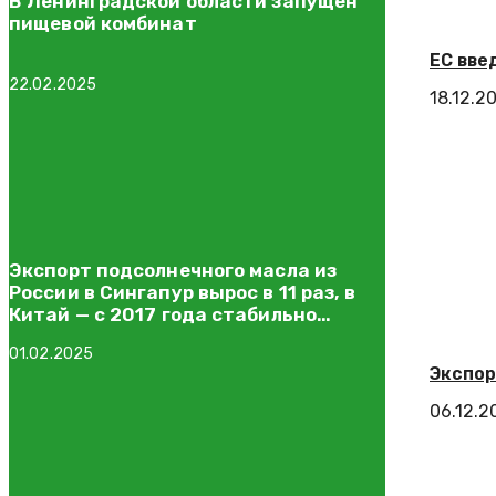
В Ленинградской области запущен
пищевой комбинат
ЕС вве
22.02.2025
18.12.2
Экспорт подсолнечного масла из
России в Сингапур вырос в 11 раз, в
Китай — с 2017 года стабильно
растёт
01.02.2025
Экспор
06.12.2