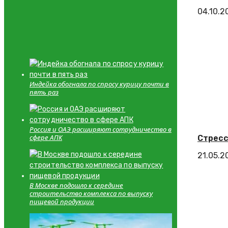
04.10.2
Индейка обогнала по спросу курицу почти в
пять раз
Россия и ОАЭ расширяют сотрудничество в
сфере АПК
Стресс
21.05.2
В Москве подошло к середине
строительство комплекса по выпуску
пищевой продукции