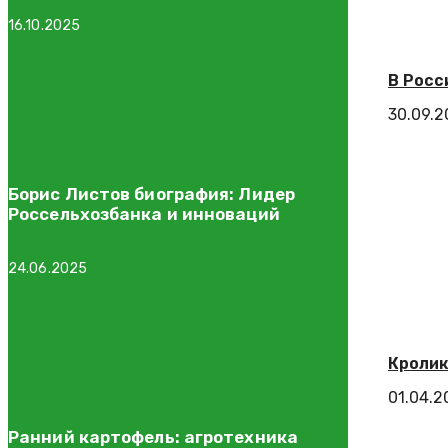
16.10.2025
В Росс
30.09.2
Борис Листов биография: Лидер
Россельхозбанка и инноваций
24.06.2025
Кролик
01.04.2
Ранний картофель: агротехника