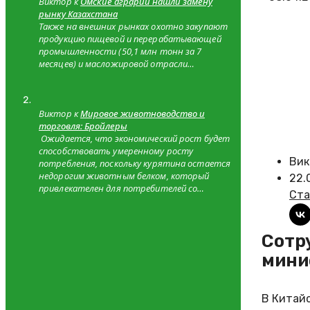
Виктор к
Омские аграрии нашли замену
рынку Казахстана
Также на внешних рынках охотно закупают
продукцию пищевой и перерабатывающей
промышленности (50,1 млн тонн за 7
месяцев) и масложировой отрасли…
Виктор к
Мировое животноводство и
торговля: Бройлеры
Ожидается, что экономический рост будет
способствовать умеренному росту
Вик
потребления, поскольку курятина остается
недорогим животным белком, который
22.
привлекателен для потребителей со…
Ста
Сотрудничество в сфере АПК обсудили на 10-м совещании
мини
В Китай