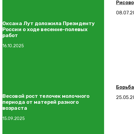
Рисово
08.07.2
Оксана Лут доложила Президенту
России о ходе весенне-полевых
работ
16.10.2025
Борьба
Весовой рост телочек молочного
25.05.
периода от матерей разного
возраста
15.09.2025