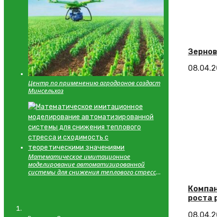
Зернов
08.04.
Центр по применению агродронов создаст
Минсельхоз
Математическое имитационное
моделирование автоматизированной
системы для снижения теплового стресса
и сходимость с теоретическими
значениями
Компан
роста 
08.04.