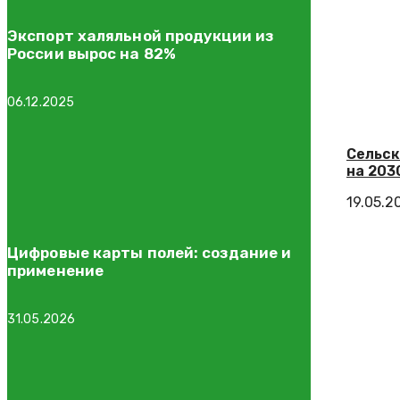
Экспорт халяльной продукции из
России вырос на 82%
06.12.2025
Сельск
на 203
19.05.2
Цифровые карты полей: создание и
применение
31.05.2026