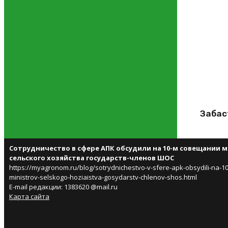
Забас
Сотрудничество в сфере АПК обсудили на 10-м совещании 
сельского хозяйства государств-членов ШОС
https://myagronom.ru/blog/sotrydnichestvo-v-sfere-apk-obsydili-na-1
ministrov-selskogo-hoziaistva-gosydarstv-chlenov-shos.html
E-mail редакции: 1383620 @mail.ru
Карта сайта