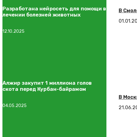
Разработана нейросеть для помощи в
В Смол
лечении болезней животных
01.01.2
12.10.2025
Алжир закупит 1 миллиона голов
скота перед Курбан-байрамом
В Моск
04.05.2025
21.06.2