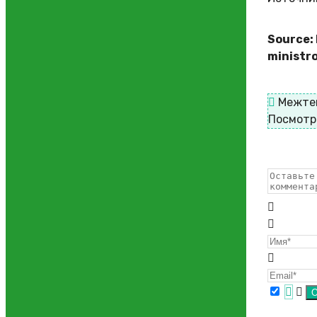
Source:
ministr
Межте
Посмотр