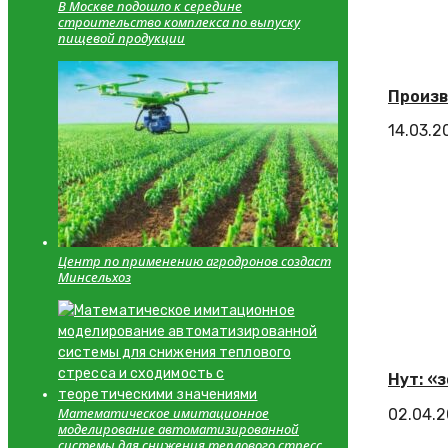
В Москве подошло к середине
строительство комплекса по выпуску
пищевой продукции
Произв
14.03.2
Центр по применению агродронов создаст
Минсельхоз
Нут: «
Математическое имитационное
02.04.
моделирование автоматизированной
системы для снижения теплового стресса