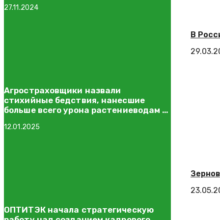
27.11.2024
В Росс
29.03.2
Агростраховщики назвали
стихийные бедствия, нанесшие
больше всего урона растениеводам в
2024 году
12.01.2025
Зернов
23.05.
ОПТИТЭК начала стратегическую
работу над созданием кадрового