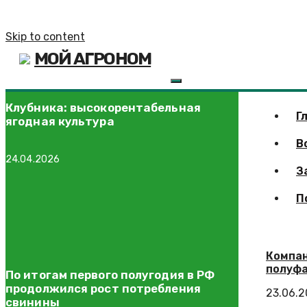
Skip to content
МОЙ АГРОНОМ
Клубника: высокорентабельная
Г
ягодная культура
В
24.04.2026
З
П
Компан
полуф
По итогам первого полугодия в РФ
продолжился рост потребления
23.06.
свинины