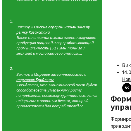
и сходимость с теоретическими
значениями
Виктор к
Омские аграрии нашли замену
рынку Казахстана
Также на внешних рынках охотно закупают
продукцию пищевой и перерабатывающей
промышленности (50,1 млн тонн за 7
месяцев) и масложировой отрасли…
Вик
14.
Виктор к
Мировое животноводство и
Нов
торговля: Бройлеры
Ожидается, что экономический рост будет
способствовать умеренному росту
потребления, поскольку курятина остается
Формирование урожая кукурузы: ключевые фазы и
недорогим животным белком, который
упра
привлекателен для потребителей со…
Формиров
приводит