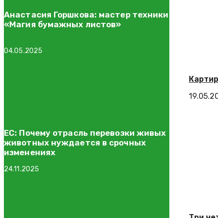
Анастасия Горшкова: мастер техники
«Магия бумажных листов»
04.05.2025
Картир
19.05.2
ЕС: Почему отрасль перевозки живых
животных нуждается в срочных
изменениях
24.11.2025
Три че