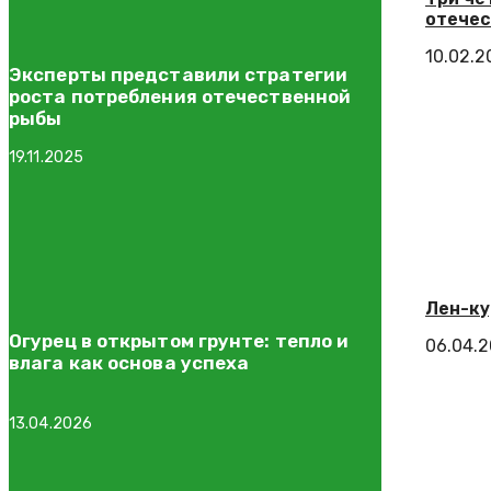
отечес
10.02.2
Эксперты представили стратегии
роста потребления отечественной
рыбы
19.11.2025
Лен-ку
Огурец в открытом грунте: тепло и
06.04.
влага как основа успеха
13.04.2026