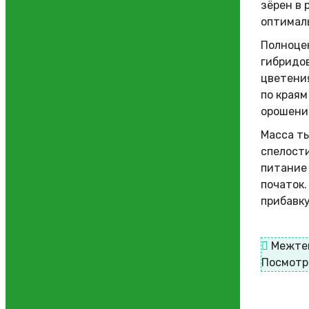
зёрен в 
оптималь
Полноце
гибридов
цветени
по краям
орошение
Масса ты
спелости
питание
початок
прибавку
Межте
Посмотр