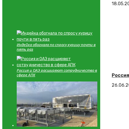
18.05.2
Индейка обогнала по спросу курицу почти в
пять раз
Россия и ОАЭ расширяют сотрудничество в
сфере АПК
Россия
26.06.