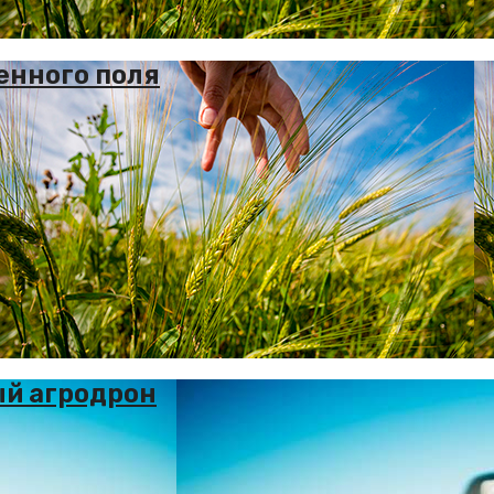
енного поля
ый агродрон