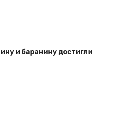
дину и баранину достигли