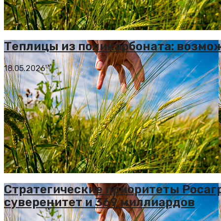
Теплицы из поликарбоната: возмо
18.05.2026
Стратегические приоритеты Росагр
суверенитет и 369 миллиардов