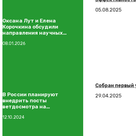
05.08.2025
Оксана Лут и Елена
Корочкина обсудили
направления научных
исследований в области
08.01.2026
животноводства
Собран первый 
В России планируют
29.04.2025
внедрить посты
ветдосмотра на
межрегиональных трассах
12.10.2024