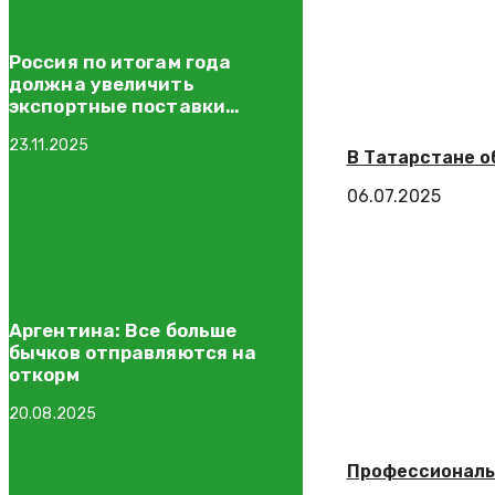
Россия по итогам года
должна увеличить
экспортные поставки
свинины и субпродуктов до
23.11.2025
более 310 тыс. тонн
В Татарстане о
06.07.2025
Аргентина: Все больше
бычков отправляются на
откорм
20.08.2025
Профессиональн