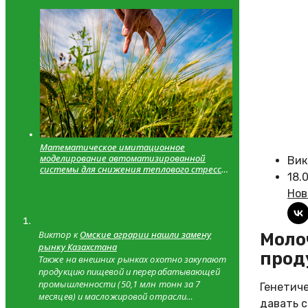
Математическое имитационное
моделирование автоматизированной
Вик
системы для снижения теплового стресса
18.
и сходимость с теоретическими
значениями
Нов
Виктор к
Омские аграрии нашли замену
Молочное животноводство: ключевые факторы высокой
рынку Казахстана
прод
Также на внешних рынках охотно закупают
продукцию пищевой и перерабатывающей
промышленности (50,1 млн тонн за 7
Генетиче
месяцев) и масложировой отрасли…
давать с