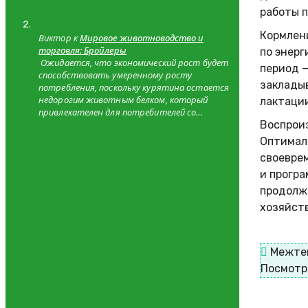
работы 
Кормлен
Виктор к
Мировое животноводство и
торговля: Бройлеры
по энерг
Ожидается, что экономический рост будет
период —
способствовать умеренному росту
закладыв
потребления, поскольку курятина остается
недорогим животным белком, который
лактации
привлекателен для потребителей со…
Воспрои
Оптимал
своевре
и програ
продолж
хозяйств
Межте
Посмотр