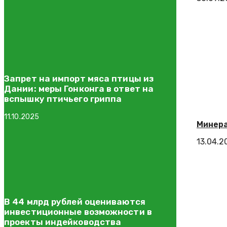
Запрет на импорт мяса птицы из
Дании: меры Гонконга в ответ на
вспышку птичьего гриппа
11.10.2025
Минера
13.04.2
В 44 млрд рублей оцениваются
инвестиционные возможности в
проекты индейководства