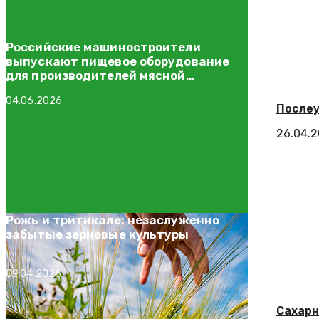
Российские машиностроители
выпускают пищевое оборудование
для производителей мясной
продукции
04.06.2026
Послеу
26.04.
Рожь и тритикале: незаслуженно
забытые зерновые культуры
09.04.2026
Сахарн