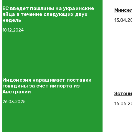
ЕС введет пошлины на украинские
Минсел
яйца в течение следующих двух
недель
13.04.2
18.12.2024
Индонезия наращивает поставки
говядины за счет импорта из
Австралии
Эстони
26.03.2025
16.06.2