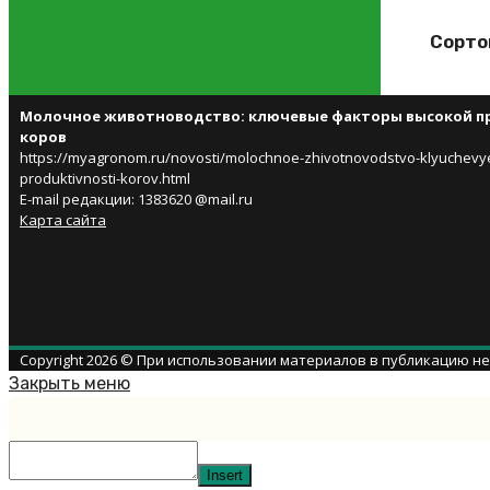
Сорто
Молочное животноводство: ключевые факторы высокой п
коров
https://myagronom.ru/novosti/molochnoe-zhivotnovodstvo-klyuchevye
produktivnosti-korov.html
E-mail редакции: 1383620 @mail.ru
Карта сайта
Copyright 2026 © При использовании материалов в публикацию н
Закрыть меню
Insert