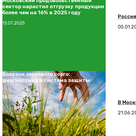
Московский продовольственный
сектор нарастил отгрузку продукции
более чем на 16% в 2025 году
Россия
13.07.2025
05.01.2
Болезни зернового сорго:
диагностика и система защиты
18.05.2026
В Моск
21.06.2