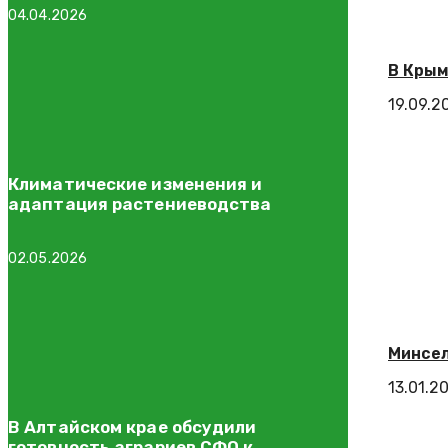
04.04.2026
В Крым
19.09.2
Климатические изменения и
адаптация растениеводства
02.05.2026
Минсел
13.01.2
В Алтайском крае обсудили
готовность аграриев СФО к