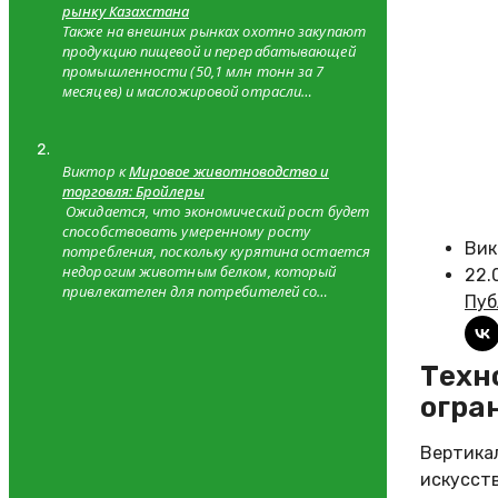
рынку Казахстана
Также на внешних рынках охотно закупают
продукцию пищевой и перерабатывающей
промышленности (50,1 млн тонн за 7
месяцев) и масложировой отрасли…
Виктор к
Мировое животноводство и
торговля: Бройлеры
Ожидается, что экономический рост будет
способствовать умеренному росту
Вик
потребления, поскольку курятина остается
недорогим животным белком, который
22.
привлекателен для потребителей со…
Пуб
Технологии вертикального земледелия: перспективы и
огра
Вертика
искусст