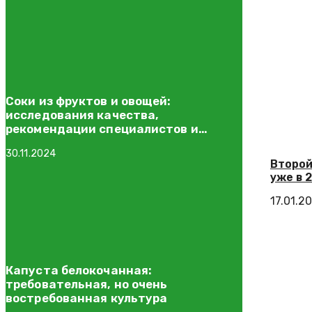
Соки из фруктов и овощей:
исследования качества,
рекомендации специалистов и
полезные свойства
30.11.2024
Второй
уже в 
17.01.2
Капуста белокочанная:
требовательная, но очень
востребованная культура