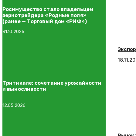
Росимущество стало владельцем
зернотрейдера «Родные поля»
(ранее — Торговый дом «РИФ»)
31.10.2025
Экспор
18.11.2
Тритикале: сочетание урожайности
и выносливости
12.05.2026
Рынок 