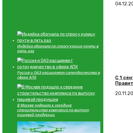
04.12.2
Индейка обогнала по спросу курицу почти в
пять раз
Россия и ОАЭ расширяют сотрудничество в
сфере АПК
С 1 се
Правит
20.11.2
В Москве подошло к середине
строительство комплекса по выпуску
пищевой продукции