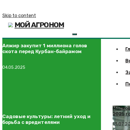
Skip to content
МОЙ АГРОНОМ
Алжир закупит 1 миллиона голов
Г
скота перед Курбан-байрамом
В
04.05.2025
З
П
Москов
2025 г
Садовые культуры: летний уход и
борьба с вредителями
13.07.2