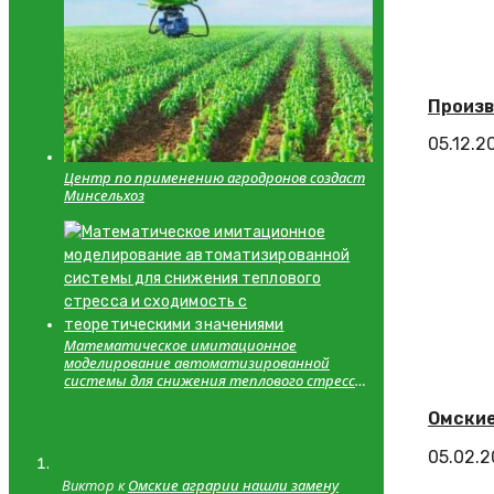
Произв
05.12.2
Центр по применению агродронов создаст
Минсельхоз
Математическое имитационное
моделирование автоматизированной
системы для снижения теплового стресса
и сходимость с теоретическими
значениями
Омские
05.02.
Виктор к
Омские аграрии нашли замену