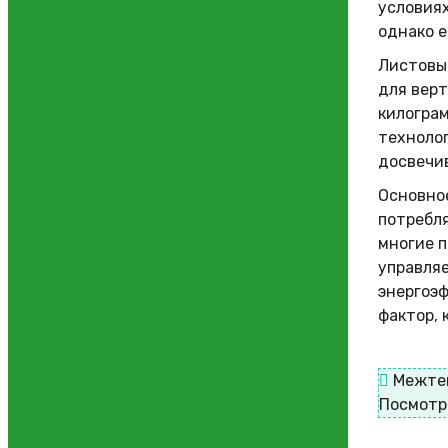
условиях
однако е
Листовые
для верт
килогра
технолог
досвечи
Основно
потребля
многие 
управляе
энергоэ
фактор,
Межте
Посмотр