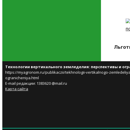
Льгот
Технологии вертикального земледелия: перспективы и ог
https://myagronom.ru/publikaczii/tekhnologii-vertikalnogo-zemledeliya
ogranicheniya.html
E-mail редакции: 1383620 @mail.ru
Карта сайта