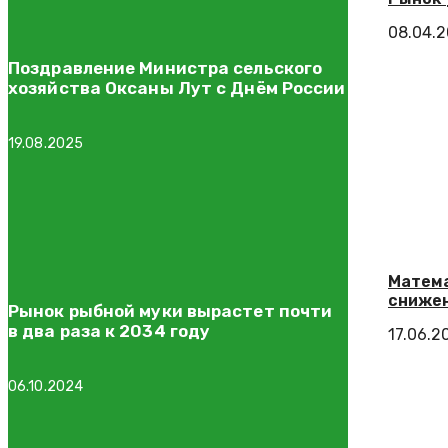
08.04.
Поздравление Министра сельского
хозяйства Оксаны Лут с Днём России
19.08.2025
Матема
снижен
Рынок рыбной муки вырастет почти
в два раза к 2034 году
17.06.2
06.10.2024