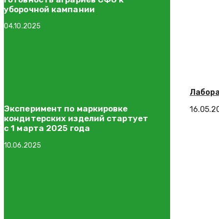
уборочной кампании
04.10.2025
Лабора
Эксперимент по маркировке
16.05.2
кондитерских изделий стартует
с 1 марта 2025 года
10.06.2025