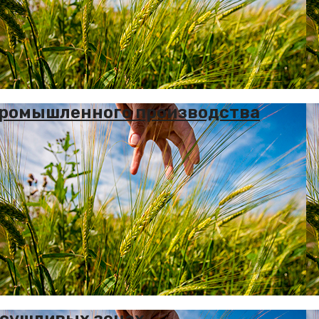
промышленного производства
асушливых зонах