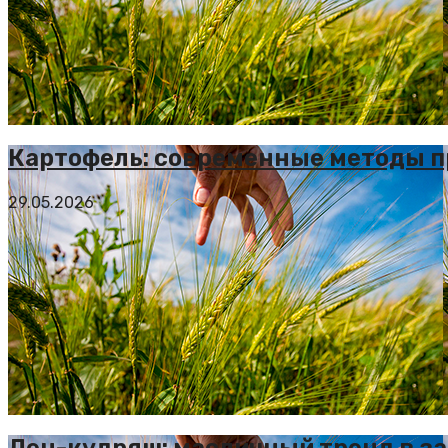
Картофель: современные методы 
29.05.2026
Лен-кудряш: масличный тренд в з