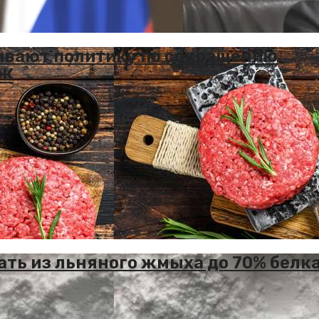
ивают политику по сокращению
ОЖ
ать из льняного жмыха до 70% белк