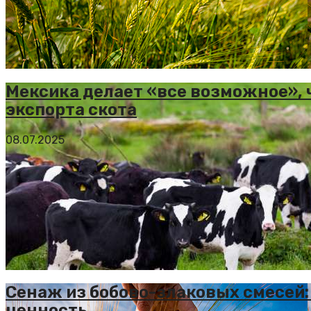
Мексика делает «все возможное», 
экспорта скота
08.07.2025
Сенаж из бобово-злаковых смесей:
ценность